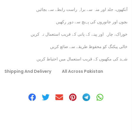
آنکھوں، جلد اور منہ سے براہِ راست رابطے سے بچائیں
بچوں اور جانوروں کی پہنچ سے دور رکھیں
خوراک، چارہ اور پینے کے پانی کے قریب استعمال نہ کریں
خالی پیکنگ کو محفوظ طریقے سے ضائع کریں
شہد کی مکھیوں کے قریب استعمال میں احتیاط کریں
Shipping And Delivery All Across Pakistan