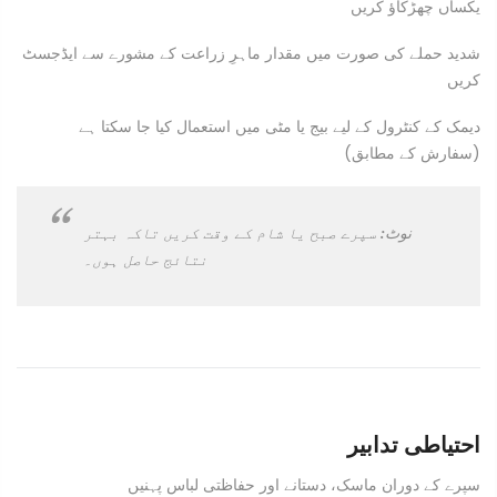
یکساں چھڑکاؤ کریں
شدید حملے کی صورت میں مقدار ماہرِ زراعت کے مشورے سے ایڈجسٹ
کریں
دیمک کے کنٹرول کے لیے بیج یا مٹی میں استعمال کیا جا سکتا ہے
(سفارش کے مطابق)
نوٹ:
سپرے صبح یا شام کے وقت کریں تاکہ بہتر
نتائج حاصل ہوں۔
احتیاطی تدابیر
سپرے کے دوران ماسک، دستانے اور حفاظتی لباس پہنیں