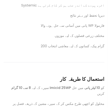
Systemic اثر، پودے کے اندر جذب ہو کر کام کرتی ہے
دیرپا تحفظ اور بہتر نتائج
پانی میں آسانی سے حل ہونے والا WP فارمولا
مختلف زرعی فصلوں کے لیے موزوں
200 گرام پیک، کسانوں کے لیے معاشی انتخاب
استعمال کا طریقہ کار
کو
10 لیٹر پانی
میں حل
8 سے 10 گرام Imicid 25WP
سپرے کے لیے
کریں
محلول کو اچھی طرح مکس کر کے سپرے مشین کے ذریعے فصل پر