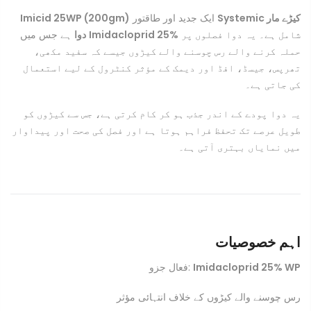
Imicid 25WP (200gm)
ایک جدید اور طاقتور
Systemic کیڑے مار
دوا
ہے جس میں
Imidacloprid 25%
شامل ہے۔ یہ دوا فصلوں پر
حملہ کرنے والے رس چوسنے والے کیڑوں جیسے کہ سفید مکھی،
تھرپس، جیسڈ، افڈ اور دیمک کے مؤثر کنٹرول کے لیے استعمال
کی جاتی ہے۔
یہ دوا پودے کے اندر جذب ہو کر کام کرتی ہے، جس سے کیڑوں کو
طویل عرصے تک تحفظ فراہم ہوتا ہے اور فصل کی صحت اور پیداوار
میں نمایاں بہتری آتی ہے۔
اہم خصوصیات
فعال جزو:
Imidacloprid 25% WP
رس چوسنے والے کیڑوں کے خلاف انتہائی مؤثر