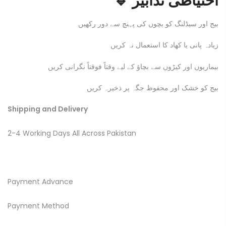
🔹 احتیاطی تدابیر
بیج اور سیڈلنگ کو بچوں کی پہنچ سے دور رکھیں
زیادہ پانی یا کھاد کا استعمال نہ کریں
بیماریوں اور کیڑوں سے بچاؤ کے لیے وقتاً فوقتاً نگرانی کریں
بیج کو خشک اور محفوظ جگہ پر ذخیرہ کریں
Shipping and Delivery
2-4 Working Days All Across Pakistan
Payment Advance
Payment Method