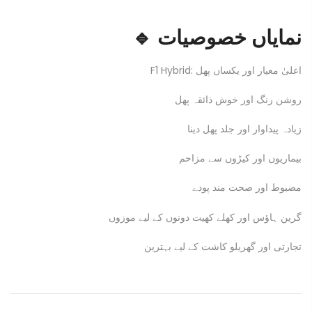
🔹 نمایاں خصوصیات
F1 Hybrid: اعلیٰ معیار اور یکساں پھل
روشن رنگ اور خوش ذائقہ پھل
زیادہ پیداوار اور جلد پھل دینا
بیماریوں اور کیڑوں سے مزاحم
مضبوط اور صحت مند پودے
گرین ہاؤس اور کھلے کھیت دونوں کے لیے موزوں
تجارتی اور گھریلو کاشت کے لیے بہترین