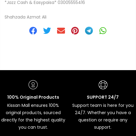
*Jazz Cash & Easypaisa* 03005555416
Shahzada Azmat Ali
100% Original Products
SUPPORT 24/7
Kissan Mall ensures 100%
Support team is here for you
original products, sourced
24/7. Whether you have a
directly for the highest quality
question or require any
you can trust.
support.