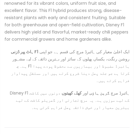
renowned for its vibrant colors, uniform fruit size, and
excellent flavor. This F1 hybrid produces strong, disease-
resistant plants with early and consistent fruiting. Suitable
for both greenhouse and open-field cultivation, Disney F1
delivers high yield and flavorful, market-ready chili peppers
for commercial growers and home gardeners alike.
ایک اعلیٰ معیار کی ہائبرڈ مرچ کی قسم ہے جو اپنی
ہاٹ پپر ڈزنی F1
روشن رنگت، یکساں پھلوں کے سائز اور بہترین ذائقے کے لیے مشہور
ہے۔ یہ F1 ہائبرڈ مضبوط اور بیماریوں سے محفوظ پودے پیدا
کرتا ہے جو جلد پھل دینا شروع کرتے ہیں اور مستقل پیداوار
فراہم کرتے ہیں۔
Disney F1 ہائبرڈ مرچ
گرین ہاؤس
اور
کھلے کھیتوں
دونوں میں کاشت
کے لیے موزوں ہے۔ یہ مرچ تجارتی اور گھریلو کاشت کے لیے
بہترین معیار اور خوش ذائقہ پھل فراہم کرتی ہے۔