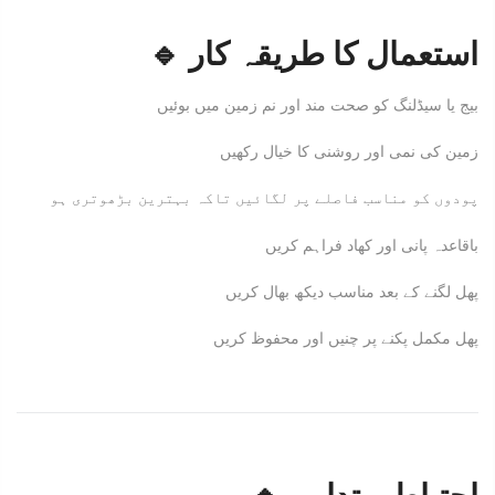
🔹 استعمال کا طریقہ کار
بیج یا سیڈلنگ کو صحت مند اور نم زمین میں بوئیں
زمین کی نمی اور روشنی کا خیال رکھیں
پودوں کو مناسب فاصلے پر لگائیں تاکہ بہترین بڑھوتری ہو
باقاعدہ پانی اور کھاد فراہم کریں
پھل لگنے کے بعد مناسب دیکھ بھال کریں
پھل مکمل پکنے پر چنیں اور محفوظ کریں