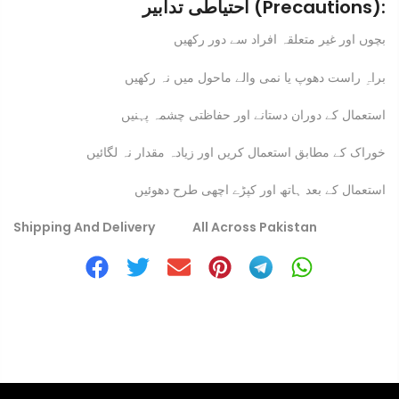
احتیاطی تدابیر (Precautions):
بچوں اور غیر متعلقہ افراد سے دور رکھیں
براہِ راست دھوپ یا نمی والے ماحول میں نہ رکھیں
استعمال کے دوران دستانے اور حفاظتی چشمہ پہنیں
خوراک کے مطابق استعمال کریں اور زیادہ مقدار نہ لگائیں
استعمال کے بعد ہاتھ اور کپڑے اچھی طرح دھوئیں
Shipping And Delivery All Across Pakistan