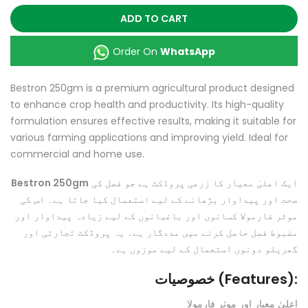
ADD TO CART
Order On
WhatsApp
Bestron 250gm is a premium agricultural product designed
to enhance crop health and productivity. Its high-quality
formulation ensures effective results, making it suitable for
various farming applications and improving yield. Ideal for
commercial and home use.
Bestron 250gm
ایک اعلیٰ معیار کا زرعی پروڈکٹ ہے جو فصل کی
صحت اور پیداوار بڑھانے کے لیے استعمال کیا جاتا ہے۔ اس کی
موثر فارمولا کسانوں اور باغبانوں کے لیے زیادہ پیداوار اور
مضبوط فصل حاصل کرنے میں مددگار ہے۔ یہ پروڈکٹ تجارتی اور
گھریلو دونوں استعمال کے لیے موزوں ہے۔
خصوصیات (Features):
اعلیٰ معیار اور موثر فارمولا