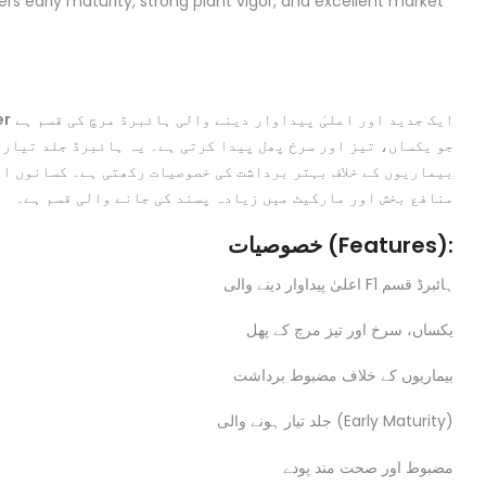
rs early maturity, strong plant vigor, and excellent market
er
ایک جدید اور اعلیٰ پیداوار دینے والی ہائبرڈ مرچ کی قسم ہے
جو یکساں، تیز اور سرخ پھل پیدا کرتی ہے۔ یہ ہائبرڈ جلد تیار 
بیماریوں کے خلاف بہتر برداشت کی خصوصیات رکھتی ہے۔ کسانوں او
منافع بخش اور مارکیٹ میں زیادہ پسند کی جانے والی قسم ہے۔
خصوصیات (Features):
اعلیٰ پیداوار دینے والی F1 ہائبرڈ قسم
یکساں، سرخ اور تیز مرچ کے پھل
بیماریوں کے خلاف مضبوط برداشت
جلد تیار ہونے والی (Early Maturity)
مضبوط اور صحت مند پودے