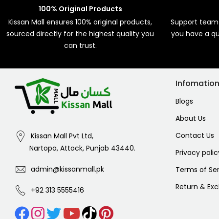
100% Original Products
Kissan Mall ensures 100% original products,
Support team 
sourced directly for the highest quality you
you have a qu
can trust.
Infomatio
Blogs
About Us
Contact Us
Kissan Mall Pvt Ltd,
Nartopa, Attock, Punjab 43440.
Privacy polic
admin@kissanmall.pk
Terms of Ser
Return & Ex
+92 313 5555416