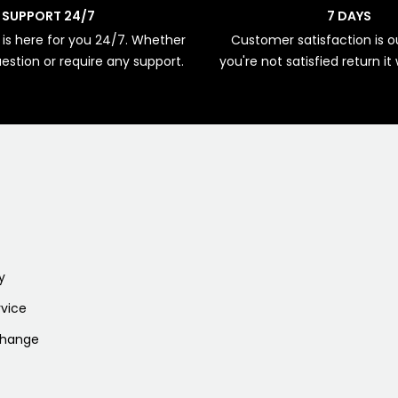
SUPPORT 24/7
7 DAYS
is here for you 24/7. Whether
Customer satisfaction is our
estion or require any support.
you're not satisfied return it
n
y
vice
change