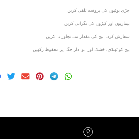
جڑی بوٹیوں کی بروقت تلفی کریں
بیماریوں اور کیڑوں کی نگرانی کریں
سفارش کردہ بیج کی مقدار سے تجاوز نہ کریں
بیج کو ٹھنڈی، خشک اور ہوا دار جگہ پر محفوظ رکھیں