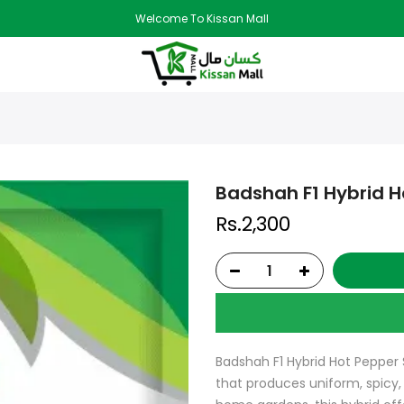
Welcome To Kissan Mall
Badshah F1 Hybrid H
Rs.2,300
Badshah F1 Hybrid Hot Pepper S
that produces uniform, spicy,