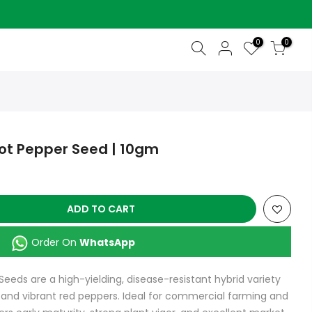
0
0
ot Pepper Seed | 10gm
ADD TO CART
Order On
WhatsApp
eeds are a high-yielding, disease-resistant hybrid variety
 and vibrant red peppers. Ideal for commercial farming and