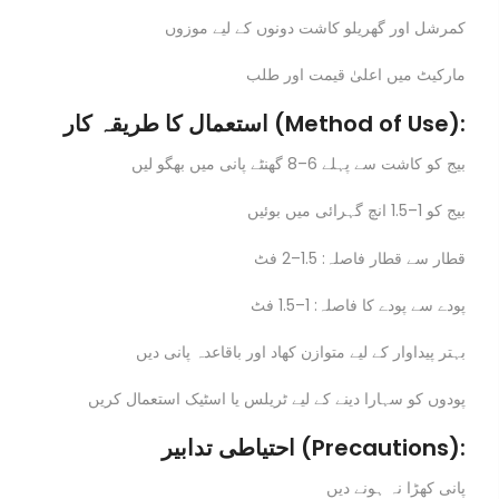
کمرشل اور گھریلو کاشت دونوں کے لیے موزوں
مارکیٹ میں اعلیٰ قیمت اور طلب
استعمال کا طریقہ کار (Method of Use):
بیج کو کاشت سے پہلے 6–8 گھنٹے پانی میں بھگو لیں
بیج کو 1–1.5 انچ گہرائی میں بوئیں
قطار سے قطار فاصلہ: 1.5–2 فٹ
پودے سے پودے کا فاصلہ: 1–1.5 فٹ
بہتر پیداوار کے لیے متوازن کھاد اور باقاعدہ پانی دیں
پودوں کو سہارا دینے کے لیے ٹریلس یا اسٹیک استعمال کریں
احتیاطی تدابیر (Precautions):
پانی کھڑا نہ ہونے دیں