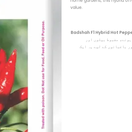
home gardens, this hybrid offe
value.
Badshah F1 Hybrid Hot Pepp
ہونے، مضبوط بیلوں اور
ر باغبانوں کے لیے یہ ایک