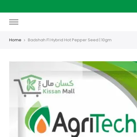
Skip
to
content
Home
Badshah F1 Hybrid Hot Pepper Seed | 10gm