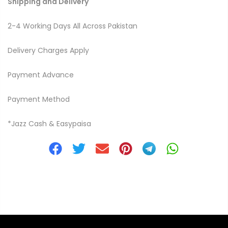
Shipping and Delivery
2-4 Working Days All Across Pakistan
Delivery Charges Apply
Payment Advance
Payment Method
*Jazz Cash & Easypaisa