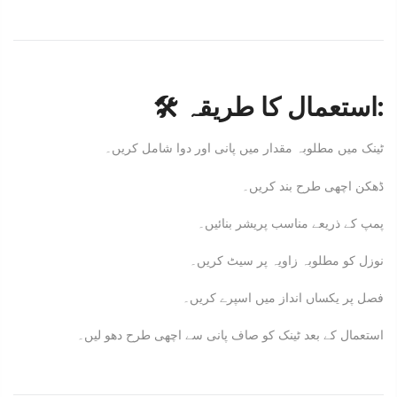
🛠 استعمال کا طریقہ:
ٹینک میں مطلوبہ مقدار میں پانی اور دوا شامل کریں۔
ڈھکن اچھی طرح بند کریں۔
پمپ کے ذریعے مناسب پریشر بنائیں۔
نوزل کو مطلوبہ زاویہ پر سیٹ کریں۔
فصل پر یکساں انداز میں اسپرے کریں۔
استعمال کے بعد ٹینک کو صاف پانی سے اچھی طرح دھو لیں۔