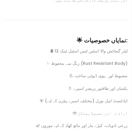
🌟 نمایاں خصوصیات:
🛢 12 لیٹر گنجائش والا اسٹین لیس اسٹیل ٹینک
✨ زنگ سے محفوظ (Rust Resistant Body)
💪 مضبوط اور ہیوی ڈیوٹی ساخت
🚿 یکساں اور طاقتور پریشر اسپرے
🎯 ایڈجسٹ ایبل نوزل (مختلف اسپرے پیٹرن کے لیے)
🤲 آرام دہ اور مضبوط ہینڈل
🌿 زرعی ادویات، کیڑے مار اور مائع کھاد کے لیے موزوں