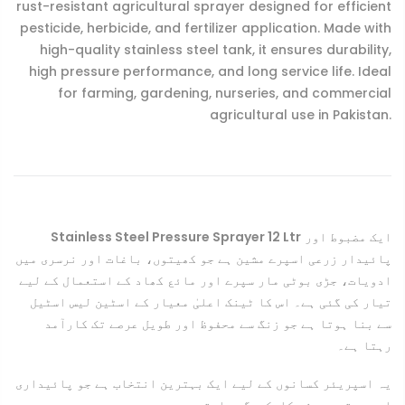
rust-resistant agricultural sprayer designed for efficient
pesticide, herbicide, and fertilizer application. Made with
high-quality stainless steel tank, it ensures durability,
high pressure performance, and long service life. Ideal
for farming, gardening, nurseries, and commercial
agricultural use in Pakistan.
Stainless Steel Pressure Sprayer 12 Ltr
ایک مضبوط اور
پائیدار زرعی اسپرے مشین ہے جو کھیتوں، باغات اور نرسری میں
ادویات، جڑی بوٹی مار سپرے اور مائع کھاد کے استعمال کے لیے
تیار کی گئی ہے۔ اس کا ٹینک اعلیٰ معیار کے اسٹین لیس اسٹیل
سے بنا ہوتا ہے جو زنگ سے محفوظ اور طویل عرصے تک کارآمد
رہتا ہے۔
یہ اسپریئر کسانوں کے لیے ایک بہترین انتخاب ہے جو پائیداری
اور بہتر پریشر کارکردگی چاہتے ہیں۔