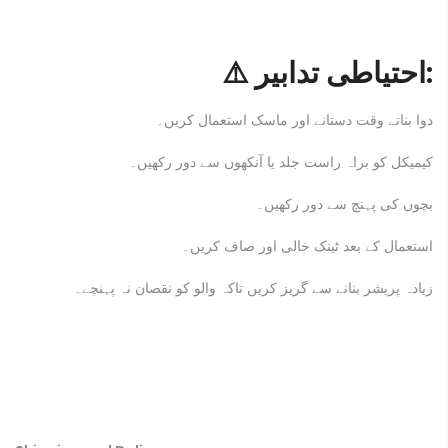
⚠️ احتیاطی تدابیر:
دوا بناتے وقت دستانے اور ماسک استعمال کریں۔
کیمیکل کو براہ راست جلد یا آنکھوں سے دور رکھیں۔
بچوں کی پہنچ سے دور رکھیں۔
استعمال کے بعد ٹینک خالی اور صاف کریں۔
زیادہ پریشر بنانے سے گریز کریں تاکہ والو کو نقصان نہ پہنچے۔