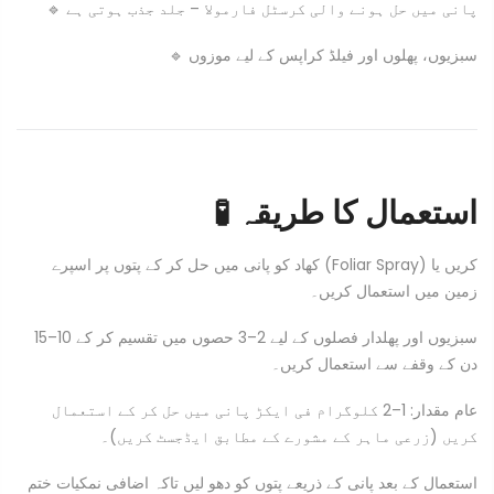
🔹 پانی میں حل ہونے والی کرسٹل فارمولا – جلد جذب ہوتی ہے
🔹 سبزیوں، پھلوں اور فیلڈ کراپس کے لیے موزوں
🧪 استعمال کا طریقہ
کھاد کو پانی میں حل کر کے پتوں پر اسپرے (Foliar Spray) کریں یا
زمین میں استعمال کریں۔
سبزیوں اور پھلدار فصلوں کے لیے 2–3 حصوں میں تقسیم کر کے 10–15
دن کے وقفے سے استعمال کریں۔
عام مقدار: 1–2 کلوگرام فی ایکڑ پانی میں حل کر کے استعمال
کریں (زرعی ماہر کے مشورے کے مطابق ایڈجسٹ کریں)۔
استعمال کے بعد پانی کے ذریعے پتوں کو دھو لیں تاکہ اضافی نمکیات ختم