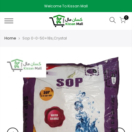
Skip
Welcome To Kissan Mall
to
content
0
Home
Sop 0-0-50+18s,Crystal