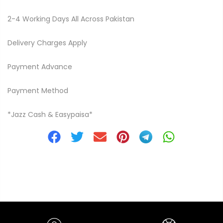
2-4 Working Days All Across Pakistan
Delivery Charges Apply
Payment Advance
Payment Method
*Jazz Cash & Easypaisa*