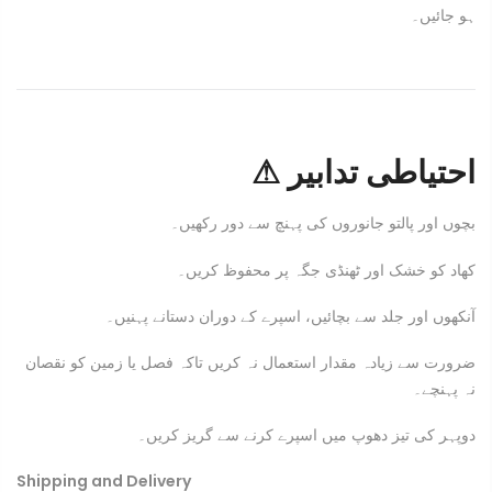
ہو جائیں۔
⚠ احتیاطی تدابیر
بچوں اور پالتو جانوروں کی پہنچ سے دور رکھیں۔
کھاد کو خشک اور ٹھنڈی جگہ پر محفوظ کریں۔
آنکھوں اور جلد سے بچائیں، اسپرے کے دوران دستانے پہنیں۔
ضرورت سے زیادہ مقدار استعمال نہ کریں تاکہ فصل یا زمین کو نقصان
نہ پہنچے۔
دوپہر کی تیز دھوپ میں اسپرے کرنے سے گریز کریں۔
Shipping and Delivery