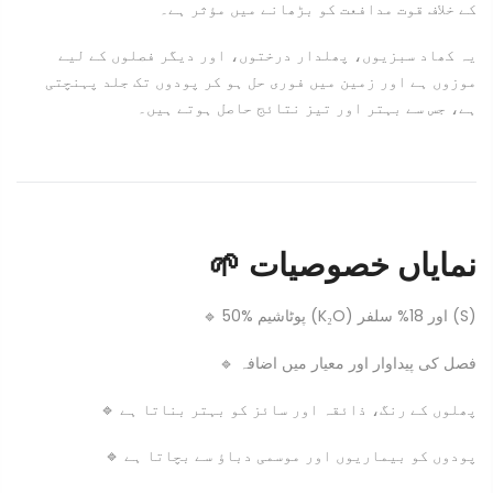
کے خلاف قوت مدافعت کو بڑھانے میں مؤثر ہے۔
یہ کھاد سبزیوں، پھلدار درختوں، اور دیگر فصلوں کے لیے
موزوں ہے اور زمین میں فوری حل ہو کر پودوں تک جلد پہنچتی
ہے، جس سے بہتر اور تیز نتائج حاصل ہوتے ہیں۔
🌱 نمایاں خصوصیات
🔹 50% پوٹاشیم (K₂O) اور 18% سلفر (S)
🔹 فصل کی پیداوار اور معیار میں اضافہ
🔹 پھلوں کے رنگ، ذائقہ اور سائز کو بہتر بناتا ہے
🔹 پودوں کو بیماریوں اور موسمی دباؤ سے بچاتا ہے