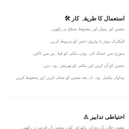
🛠️ استعمال کا طریقہ کار
مشین کو ہموار اور مضبوط سطح پر رکھیں۔
الیکٹرک موٹر یا پیٹرول انجن کو مربوط کریں۔
سورج میں خشک کی ہوئی مکئی کو فیڈ ہپر میں ڈالیں۔
مشین کو آن کریں اور مکئی کو تھریش ہونے دیں۔
پیداوار مکمل ہونے کے بعد مشین کو صاف کریں اور محفوظ کریں۔
⚠️ احتیاطی تدابیر
مشین چلانے کے دوران ہاتھ اور کپڑے مشین کے قریب نہ رکھیں۔