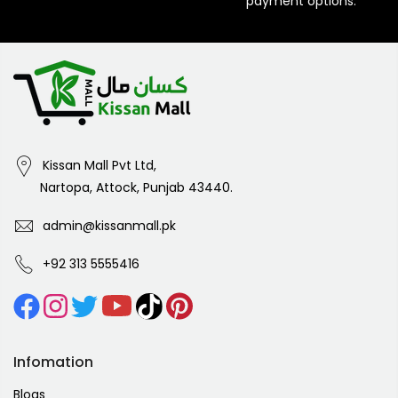
payment options.
Kissan Mall Pvt Ltd,
Nartopa, Attock, Punjab 43440.
admin@kissanmall.pk
+92 313 5555416
Infomation
Blogs