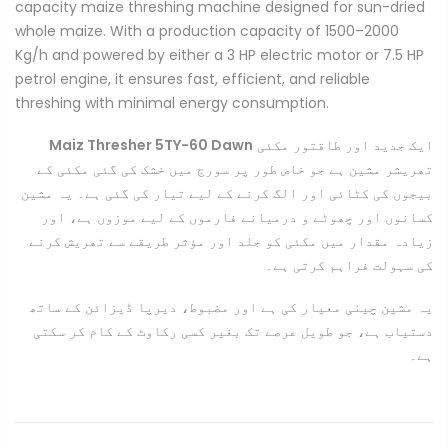
capacity maize threshing machine designed for sun-dried
whole maize. With a production capacity of 1500–2000
Kg/h and powered by either a 3 HP electric motor or 7.5 HP
petrol engine, it ensures fast, efficient, and reliable
threshing with minimal energy consumption.
Maiz Thresher 5TY-60 Dawn
ایک جدید اور طاقتور مکئی
تھریشر مشین ہے جو خاص طور پر سورج میں خشک کی گئی مکئی کے
بیجوں کی کٹائی اور الگ کرنے کے لیے تیار کی گئی ہے۔ یہ مشین
کسانوں اور چھوٹے و درمیانے فارموں کے لیے موزوں ہے، اور
زیادہ مقدار میں مکئی کو جلد اور مؤثر طریقے سے تھریش کرنے
کی سہولت فراہم کرتی ہے۔
یہ مشین چینی معیار کی ہے اور مضبوط، دیرپا ڈیزائن کے ساتھ
دستیاب ہے، جو طویل عرصے تک بغیر کسی رکاوٹ کے کام کر سکتی
ہے۔