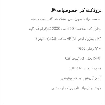
🌽 پروڈکٹ کی خصوصیات
مناسب برائے: سورج میں خشک کی گئی مکمل مکئی
پیداوار کی صلاحیت: 1500 سے 2000 کلوگرام فی گھنٹہ
طاقت: الیکٹرک موٹر 3 HP یا پیٹرول انجن 7.5 HP
رفتار: 1600 RPM
بجلی کی کھپت: 0.8 Kw/h
مضبوط اور دیرپا ڈیزائن
آسان آپریشن اور کم مینٹیننس
چھوٹے و درمیانے فارموں کے لیے مثالی