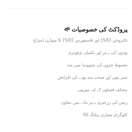
🌱 پروڈکٹ کی خصوصیات
نائٹروجن (15%) اور فاسفورس (10%) کا متوازن امتزاج
پودوں کی بہتر اور یکساں بڑھوتری
مضبوط جڑوں کی نشوونما میں مدد
سبز پتوں اور صحت مند پودے کی افزائش
مختلف فصلوں کے لیے موزوں
زمین کی زرخیزی بہتر بنانے میں معاون
50 کلوگرام معیاری پیکنگ