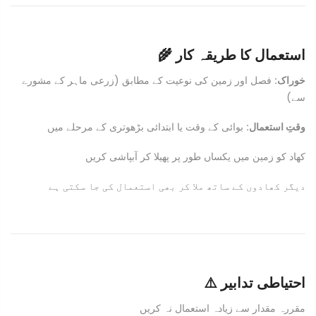
🌾 استعمال کا طریقہ کار
خوراک:
فصل اور زمین کی نوعیت کے مطابق (زرعی ماہر کے مشورے
سے)
وقتِ استعمال:
بوائی کے وقت یا ابتدائی بڑھوتری کے مرحلے میں
کھاد کو زمین میں یکساں طور پر پھیلا کر آبپاشی کریں
دیگر کھادوں کے ساتھ ملا کر بھی استعمال کی جا سکتی ہے
⚠️ احتیاطی تدابیر
مقررہ مقدار سے زیادہ استعمال نہ کریں