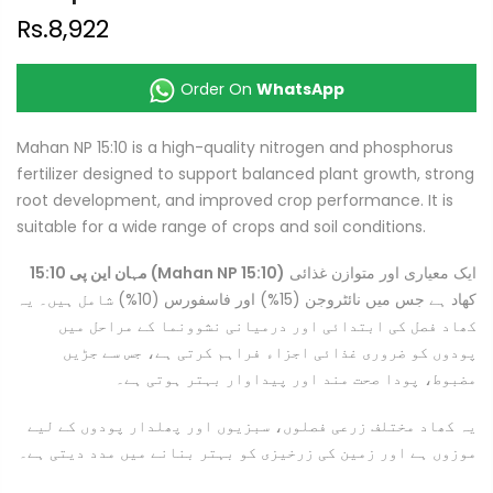
Rs.8,922
Order On
WhatsApp
Mahan NP 15:10 is a high-quality nitrogen and phosphorus
fertilizer designed to support balanced plant growth, strong
root development, and improved crop performance. It is
suitable for a wide range of crops and soil conditions.
ایک معیاری اور متوازن غذائی
مہان این پی 15:10 (Mahan NP 15:10)
کھاد ہے جس میں نائٹروجن (15%) اور فاسفورس (10%) شامل ہیں۔ یہ
کھاد فصل کی ابتدائی اور درمیانی نشوونما کے مراحل میں
پودوں کو ضروری غذائی اجزاء فراہم کرتی ہے، جس سے جڑیں
مضبوط، پودا صحت مند اور پیداوار بہتر ہوتی ہے۔
یہ کھاد مختلف زرعی فصلوں، سبزیوں اور پھلدار پودوں کے لیے
موزوں ہے اور زمین کی زرخیزی کو بہتر بنانے میں مدد دیتی ہے۔