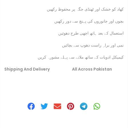
کھاد کو خشک اور ٹھنڈی جگہ پر محفوظ رکھیں
بچوں اور جانوروں کی پہنچ سے دور رکھیں
استعمال کے بعد ہاتھ اچھی طرح دھوئیں
نمی اور براہِ راست دھوپ سے بچائیں
کیمیکل ادویات کے ساتھ ملانے سے پہلے مشورہ کریں
Shipping And Delivery All Across Pakistan