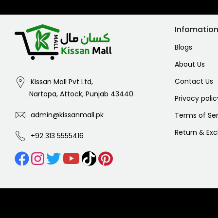
Infomatio
Blogs
About Us
Contact Us
Kissan Mall Pvt Ltd,
Nartopa, Attock, Punjab 43440.
Privacy polic
admin@kissanmall.pk
Terms of Ser
Return & Ex
+92 313 5555416