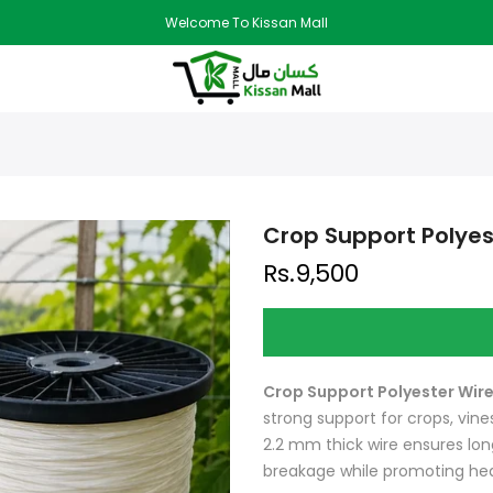
Welcome To Kissan Mall
Crop Support Polyes
Rs.9,500
Crop Support Polyester Wir
strong support for crops, vin
2.2 mm thick wire ensures lo
breakage while promoting hea