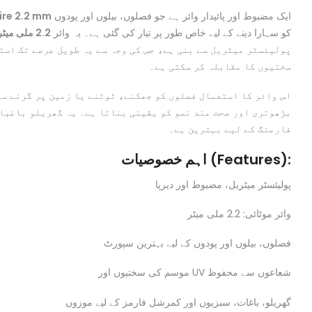
ire 2.2 mm
ایک مضبوط اور پائیدار وائر ہے جو فصلوں، بیلوں اور پودوں
کو سہارا دینے کے لیے خاص طور پر تیار کی گئی ہے۔ یہ وائر
2.2 ملی میٹر موٹی
پولیئسٹر میٹریل سے بنی ہے، جس کی وجہ سے یہ طویل عرصے تک است
سختیوں کا مقابلہ کر سکتی ہے۔
اس وائر کا استعمال فصلوں کو جھکنے، ٹوٹنے یا زمین پر گرنے سے
بڑھوتری اور صحت مند نمو کو یقینی بناتا ہے۔ یہ گھریلو باغبا
فارمنگ کے لیے بہترین ہے۔
اہم خصوصیات (Features):
پولیئسٹر میٹریل، مضبوط اور دیرپا
وائر موٹائی: 2.2 ملی میٹر
فصلوں، بیلوں اور پودوں کے لیے بہترین سپورٹ
موسم کی سختیوں اور UV شعاعوں سے محفوظ
گھریلو، باغات، سبزیوں اور کمرشل فارمز کے لیے موزوں