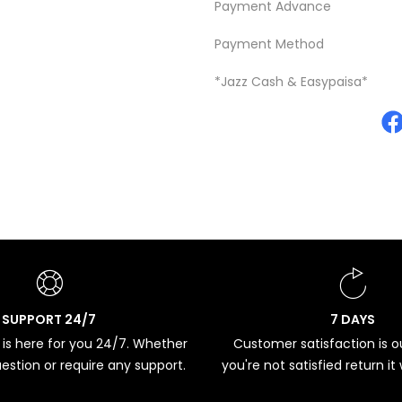
Payment Advance
Payment Method
*Jazz Cash & Easypaisa*
SUPPORT 24/7
7 DAYS
is here for you 24/7. Whether
Customer satisfaction is our
estion or require any support.
you're not satisfied return it