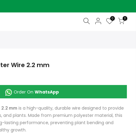
0
0
ter Wire 2.2 mm
Order On
WhatsApp
e 2.2 mm
is a high-quality, durable wire designed to provide
es, and plants. Made from premium polyester material, this
ng-lasting performance, preventing plant bending and
lthy growth.