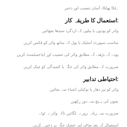
ہلکا پھلکا، آسان تنصیب اور ذخیرہ
استعمال کا طریقہ کار:
وائر کو پودوں یا بیلوں کے اردگرد سیدھا بچھائیں
مناسب سپورٹ اسٹیک یا پول کے ساتھ وائر کو فکس کریں
پودے کے بڑھنے کے مطابق وائر کی تنصیب اور ایڈجسٹمنٹ کریں
ضرورت کے مطابق وائر کی جگہ یا کشیدگی کو چیک کریں
احتیاطی تدابیر:
وائر کو تیز دھار یا نوکیلی اشیاء سے بچائیں
بچوں کی پہنچ سے دور رکھیں
ضرورت سے زیادہ زور نہ لگائیں تاکہ وائر نہ ٹوٹے
استعمال کے بعد صاف اور خشک جگہ پر ذخیرہ کریں