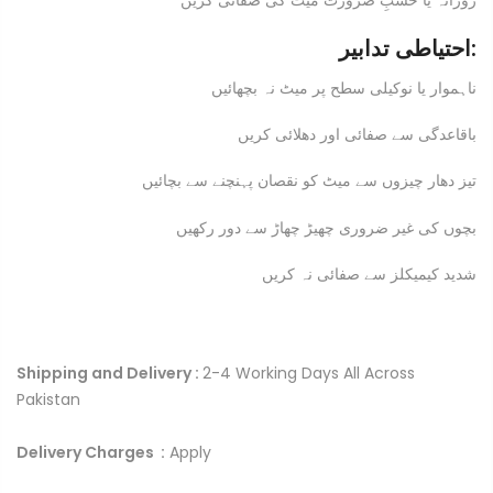
احتیاطی تدابیر:
ناہموار یا نوکیلی سطح پر میٹ نہ بچھائیں
باقاعدگی سے صفائی اور دھلائی کریں
تیز دھار چیزوں سے میٹ کو نقصان پہنچنے سے بچائیں
بچوں کی غیر ضروری چھیڑ چھاڑ سے دور رکھیں
شدید کیمیکلز سے صفائی نہ کریں
Shipping and Delivery :
2-4 Working Days All Across
Pakistan
Delivery Charges :
Apply