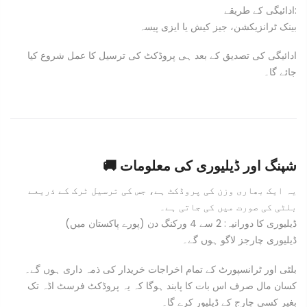
ادائیگی کے طریقے:
بینک ٹرانزیکشن، جیز کیش یا ایزی پیسہ
ادائیگی کی تصدیق کے بعد ہی پروڈکٹ کی ترسیل کا عمل شروع کیا
جائے گا۔
🚚 شپنگ اور ڈیلیوری کی معلومات
یہ ایک بھاری وزن کی پروڈکٹ ہے، جس کی ترسیل ٹرک کے ذریعے
بلٹی کی صورت میں کی جاتی ہے۔
ڈیلیوری کا دورانیہ: 2 سے 4 ورکنگ دن (پورے پاکستان میں)
ڈیلیوری چارجز لاگو ہوں گے۔
بلٹی اور ٹرانسپورٹ کے تمام اخراجات خریدار کی ذمہ داری ہوں گے۔
کسان مال صرف اس بات کا پابند ہوگا کہ یہ پروڈکٹ فرسٹ اڈہ تک
بغیر کسی چارج کے ڈیلیور کرے گا۔