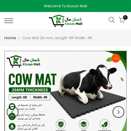
Skip
Welcome To Kissan Mall
to
content
0
Home
Cow Mat 26 mm, Length: 6ft Width: 4ft
-13%