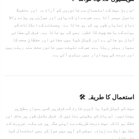
اس ربڑ میٹ کے استعمال سے جانوروں کو آرام دہ اور محفوظ
ماحول میسر آتا ہے، جس سے ان کے پاؤں اور جوڑوں پر پڑنے والا
دباؤ نمایاں طور پر کم ہو جاتا ہے۔ پھسلنے کے امکانات کم
ہونے کے باعث چوٹ کا خطرہ بھی کم ہو جاتا ہے۔ فرش کی صفائی
آسان ہو جاتی ہے اور کیٹل شیڈ میں صفائی اور حفظانِ صحت کا
معیار بہتر رہتا ہے، جس کے نتیجے میں جانور صحت مند رہتے ہیں
اور دودھ کی پیداوار میں بہتری آتی ہے۔
🛠️ استعمال کا طریقہ
میٹ کو کیٹل شیڈ یا ڈیری فارم کے فرش پر کسی ہموار سطح پر
بچھائیں۔ اس بات کو یقینی بنائیں کہ فرش مکمل طور پر صاف اور
خشک ہو تاکہ میٹ درست طریقے سے اپنی جگہ پر جم سکے۔ ضرورت کے
مطابق ایک سے زیادہ میٹس کو آپس میں جوڑ کر بھی استعمال کیا
جا سکتا ہے۔