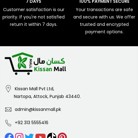
7 DAYS
100% PAYMENT SECURE
Customer satisfaction is our
Your transactions are safe
priority. If you're not satisfied
and secure with us. We offer
return it within 7 days.
trusted and encrypted
payment options.
Kissan Mall Pvt Ltd,
Nartopa, Attock, Punjab 43440.
admin@kissanmall.pk
+92 313 5555416