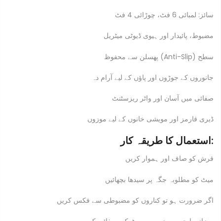
سائز: لمبائی 6 فٹ، چوڑائی 4 فٹ
مضبوط، پائیدار اور ہیوی ڈیوٹی میٹریل
پھسلن سے محفوظ (Anti-Slip) سطح
جانوروں کے جوڑوں اور پاؤں کے لیے آرام دہ
صفائی میں آسان اور واٹر ریزسٹنٹ
ڈیری فارمز اور مویشی خانوں کے لیے موزوں
استعمال کا طریقہ کار:
فرش کو صاف اور ہموار کریں
میٹ کو مطلوبہ جگہ پر سیدھا بچھائیں
اگر ضرورت ہو تو کناروں کو مضبوطی سے فکس کریں
روزانہ یا حسبِ ضرورت میٹ کی صفائی کریں