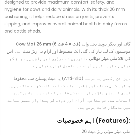
designed to provide maximum comfort, safety, and
hygiene for cows and dairy animals. With its thick 26 mm
cushioning, it helps reduce stress on joints, prevents
slipping, and improves overall animal health in dairy farms
and cattle sheds.
گائے اور دیگر دودھ دینے والے
Cow Mat 26 mm (6 فٹ × 4 فٹ)
مویشیوں کے لیے تیار کی گئی ایک مضبوط اور آرام دہ ربڑ میٹ ہے۔ اس
کی
26 ملی میٹر موٹائی
جانوروں کے جوڑوں اور پاؤں پر دباؤ کم
کرتی ہے اور انہیں آرام دہ ماحول فراہم کرتی ہے۔
یہ میٹ پھسلن سے محفوظ (Anti-Slip) ڈیزائن رکھتی ہے جس سے
جانور کے پھسلنے اور زخمی ہونے کے امکانات کم ہو جاتے ہیں۔
ڈیری فارمز، باڑوں اور مویشی خانوں کے لیے یہ ایک بہترین
انتخاب ہے، جو صفائی، آرام اور دودھ کی پیداوار بہتر بنانے
میں مددگار ثابت ہوتی ہے۔
اہم خصوصیات (Features):
26 ملی میٹر موٹی ربڑ میٹ