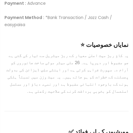
Payment :
Advance
Payment Method :
*Bank Transaction / Jazz Cash /
easypaisa
⭐ نمایاں خصوصیات
یہ کاؤ ربڑ میٹ اعلیٰ معیار کے ربڑ میٹریل سے تیار کی گئی ہے
جو مضبوط اور دیرپا ہے۔ 26 ملی میٹر موٹی ساخت جانوروں کو
آرام دہ سپورٹ فراہم کرتی ہے اور اینٹی سلِپ ڈیزائن کی بدولت
پھسلنے کے خطرات کم ہو جاتے ہیں۔ یہ میٹ وزن میں نسبتاً ہلکی
ہونے کے باوجود انتہائی مضبوط ہے اور نمی، دباؤ اور مسلسل
استعمال کو بخوبی برداشت کرنے کی صلاحیت رکھتی ہے۔
✅ مویشیوں کے لیے فوائد