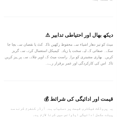
⚠️ دیکھ بھال اور احتیاطی تدابیر
میٹ کو تیز دھار اشیاء سے محفوظ رکھیں تاکہ کٹ یا نقصان سے بچا جا
سکے۔ صفائی کے لیے سخت یا زیادہ کیمیکل استعمال کرنے سے گریز
کریں۔ بھاری مشینری کو براہِ راست میٹ کے اوپر چلانے سے پرہیز کریں
تاکہ اس کی کارکردگی اور عمر برقرار رہے۔
💰 قیمت اور ادائیگی کی شرائط
یہ پروڈکٹ فیکٹری قیمت پر دستیاب ہے۔ آرڈر کنفرم کرنے سے
پہلے مکمل ادائیگی ایڈوانس میں کرنا لازم ہے۔